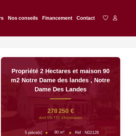
rs
Nos conseils
Financement
Contact
Propriété 2 Hectares et maison 90
m2 Notre Dame des landes
,
Notre
Dame Des Landes
278 250 €
dont 5% TTC d'honoraires
90
m²
5
pièce(s)
Réf :
ND2128